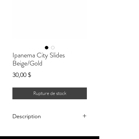
Ipanema City Slides
Beige/Gold
Prix
30,00 $
Rupture de stock
Description
Made in Brazil, the Street is a fresh
addition to Ipanema's slide sandal