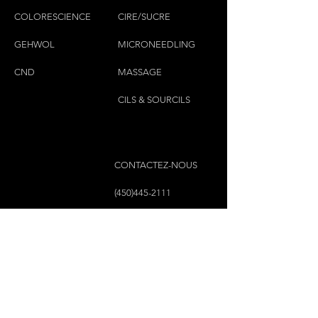
COLORESCIEN
CE
CIRE/SUCRE
GEHWOL
MICRONEEDLING
CND
MASSAGE
CILS & SOURCILS
CONTACTEZ-NOUS
(450)445-2111
luxbaraongles@gmail.com
COPYRIGHT © 2023 PAR LUX BAR À ONGLES &
ESTHÉTIQUE TOUS DROITS RÉSERVÉS