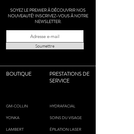
collection. Following the trend of
SOYEZ LE PREMIER À DÉCOUVRIR NOS
athletic-inspired crossover slides, it
NOUVEAUTÉ! INSCRIVEZ-VOUS À NOTRE
arrives with a modern and clean look.
NEWSLETTER.
Soumettre
BOUTIQUE
PRESTATIONS DE
SERVICE
GM-COLLIN
HYDRAFACIAL
YONKA
SOINS DU VISAGE
LAMBERT
ÉPILATION LASER