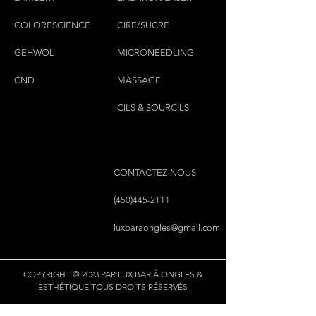
COLORESCIEN
CE
CIRE/SUCRE
GEHWOL
MICRONEEDLING
CND
MASSAGE
CILS & SOURCILS
CONTACTEZ-NOUS
(450)445-2111
luxbaraongles@gmail.com
COPYRIGHT © 2023 PAR LUX BAR À ONGLES &
ESTHÉTIQUE TOUS DROITS RÉSERVÉS