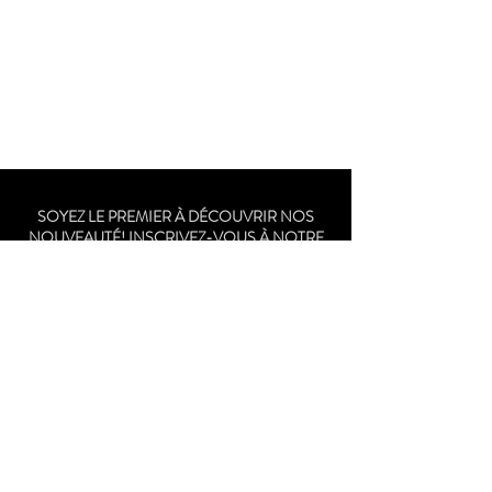
SOYEZ LE PREMIER À DÉCOUVRIR NOS
NOUVEAUTÉ! INSCRIVEZ-VOUS À NOTRE
NEWSLETTER.
Soumettre
BOUTIQUE
PRESTATIONS DE
SERVICE