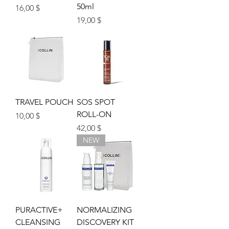
50ml
Prix
16,00 $
Prix
19,00 $
TRAVEL POUCH
SOS SPOT
ROLL-ON
Prix
10,00 $
Prix
42,00 $
NEW
PURACTIVE+
NORMALIZING
CLEANSING
DISCOVERY KIT