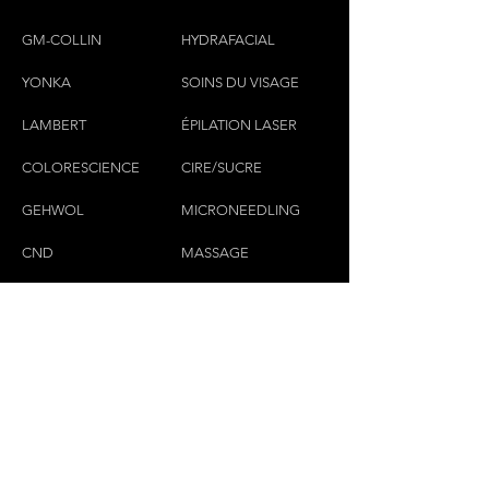
GM-COLLIN
HYDRAFACIAL
YONKA
SOINS DU VISAGE
LAMBERT
ÉPILATION LASER
COLORESCIEN
CE
CIRE/SUCRE
GEHWOL
MICRONEEDLING
CND
MASSAGE
CILS & SOURCILS
CONTACTEZ-NOUS
(450)445-2111
luxbaraongles@gmail.com