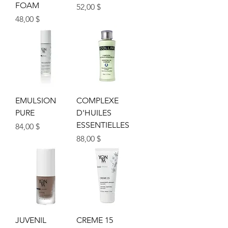
FOAM
Prix
52,00 $
Prix
48,00 $
EMULSION
COMPLEXE
PURE
D'HUILES
ESSENTIELLES
Prix
84,00 $
Prix
88,00 $
JUVENIL
CREME 15