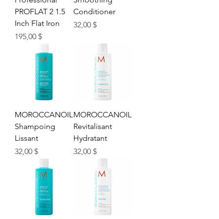
PROFLAT 2 1.5
Conditioner
Inch Flat Iron
Prix
32,00 $
Prix
195,00 $
MOROCCANOIL
MOROCCANOIL
Shampoing
Revitalisant
Lissant
Hydratant
Prix
Prix
32,00 $
32,00 $