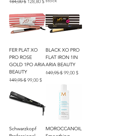
stock
Prix original
Prix promotionnel
184,00 $
128,80 $
FER PLAT XO
BLACK XO PRO
PRO ROSE
FLAT IRON 1IN
GOLD 1PO ARIA
ARIA BEAUTY
BEAUTY
Prix original
Prix promotionnel
149,95 $
99,00 $
Prix original
Prix promotionnel
149,95 $
99,00 $
Schwarzkopf
MOROCCANOIL
Professional
Smoothing