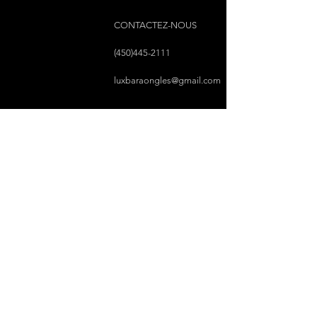
CONTACTEZ-NOUS
(450)445-2111
luxbaraongles@gmail.com
COPYRIGHT © 2023 PAR LUX BAR À ONGLES &
ESTHÉTIQUE TOUS DROITS RÉSERVÉS