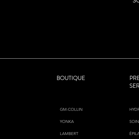
S
BOUTIQUE
PR
SE
GM-COLLIN
HYD
YONKA
SOIN
LAMBERT
ÉPIL