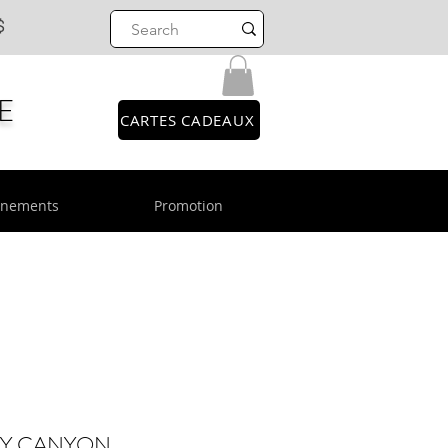
$
E
CARTES CADEAUX
énements
Promotion
AY CANYON