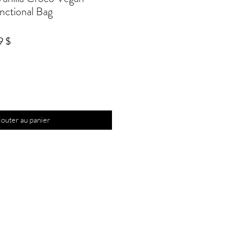
nctional Bag
Prix
9 $
al
promotionnel
jouter au panier