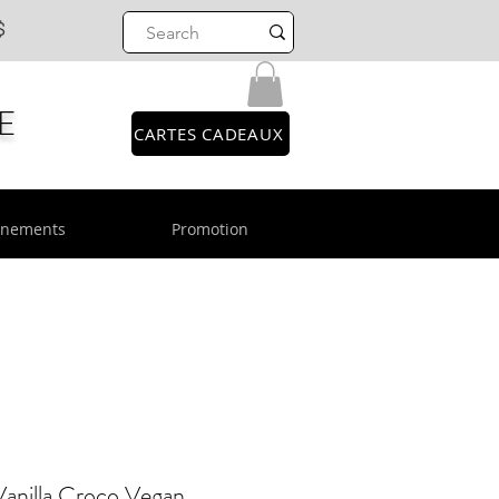
$
E
CARTES CADEAUX
énements
Promotion
anilla Croco Vegan