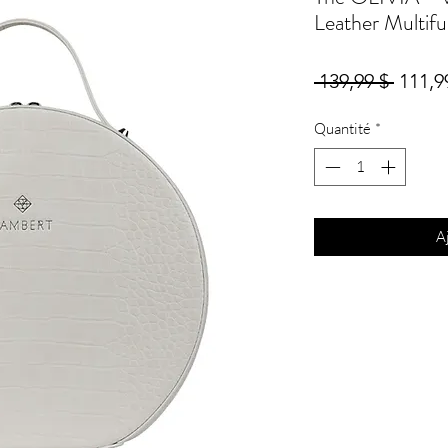
Leather Multifu
Prix
 139,99 $ 
111,9
origin
Quantité
*
A