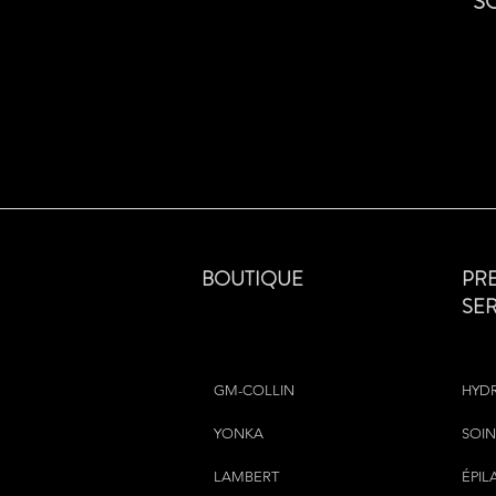
S
BOUTIQUE
PR
SE
GM-COLLIN
HYD
YONKA
SOIN
LAMBERT
ÉPIL