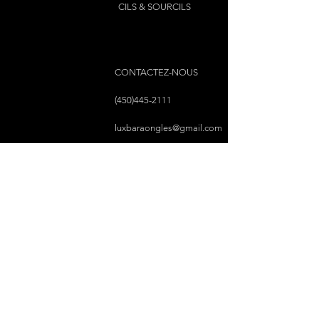
CILS & SOURCILS
CONTACTEZ-NOUS
(450)445-2111
luxbaraongles@gmail.com
COPYRIGHT © 2023 PAR LUX BAR À ONGLES &
ESTHÉTIQUE TOUS DROITS RÉSERVÉS