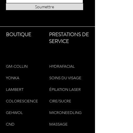
supple
Soumettre
Is perfect as a massage oil
BOUTIQUE
PRESTATIONS DE
SERVICE
GM-COLLIN
HYDRAFACIAL
YONKA
SOINS DU VISAGE
LAMBERT
ÉPILATION LASER
COLORESCIEN
CE
CIRE/SUCRE
GEHWOL
MICRONEEDLING
CND
MASSAGE