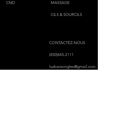
CND
MASSAGE
CILS & SOURCILS
CONTACTEZ-NOUS
(450)445-2111
luxbaraongles@gmail.com
COPYRIGHT © 2023 PAR LUX BAR À ONGLES &
ESTHÉTIQUE TOUS DROITS RÉSERVÉS