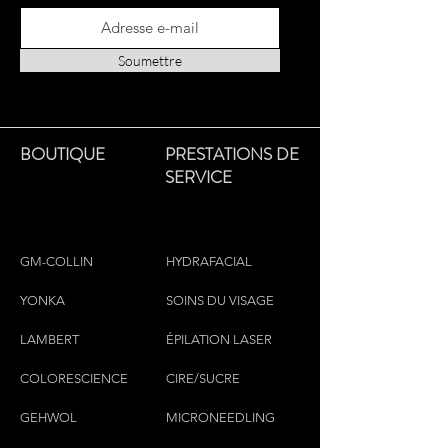
leave on for up to 3 hours for a
deeper, darker bronze, to suit your
skin tone. No self tan smell, with our
Soumettre
new mood-boosting fragrance.
Streak-free and easy to apply; quick-
drying and non-sticky, with no
transfer; ultra-hydratimg.
BOUTIQUE
PRESTATIONS DE
SERVICE
GM-COLLIN
HYDRAFACIAL
YONKA
SOINS DU VISAGE
LAMBERT
ÉPILATION LASER
COLORESCIEN
CE
CIRE/SUCRE
GEHWOL
MICRONEEDLING