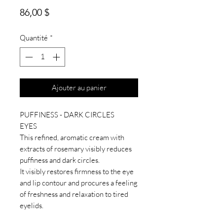
Prix
86,00 $
Quantité
*
Ajouter au panier
PUFFINESS - DARK CIRCLES
EYES
This refined, aromatic cream with
extracts of rosemary visibly reduces
puffiness and dark circles.
It visibly restores firmness to the eye
and lip contour and procures a feeling
of freshness and relaxation to tired
eyelids.