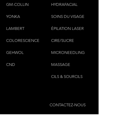
GM-COLLIN
HYDRAFACIAL
YONKA
SOINS DU VISAGE
LAMBERT
ÉPILATION LASER
COLORESCIEN
CE
CIRE/SUCRE
GEHWOL
MICRONEEDLING
CND
MASSAGE
CILS & SOURCILS
CONTACTEZ-NOUS
(450)445-2111
luxbaraongles@gmail.com