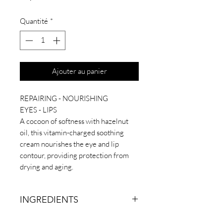
Quantité
*
Ajouter au panier
REPAIRING - NOURISHING
EYES - LIPS
A cocoon of softness with hazelnut
oil, this vitamin-charged soothing
cream nourishes the eye and lip
contour, providing protection from
drying and aging.
INGREDIENTS
Essential ingredients:
hazelnut oil,