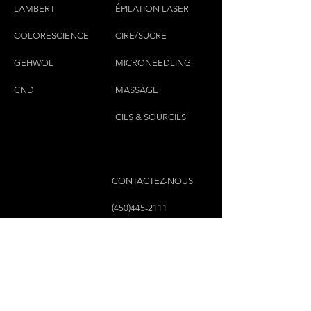
LAMBERT
ÉPILATION LASER
COLORESCIEN
CE
CIRE/SUCRE
GEHWOL
MICRONEEDLING
CND
MASSAGE
CILS & SOURCILS
CONTACTEZ-NOUS
(450)445-2111
luxbaraongles@gmail.com
COPYRIGHT © 2023 PAR LUX BAR À ONGLES &
ESTHÉTIQUE TOUS DROITS RÉSERVÉS