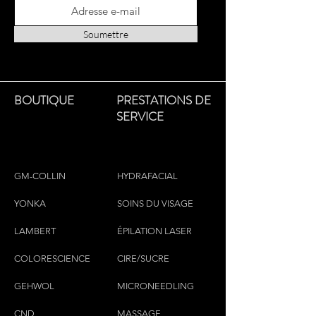
and astringent values. Rich in
minerals, Vitamin E and antioxidants
Soumettre
this lotion will protect and hydrate
your hands and body.
BOUTIQUE
PRESTATIONS DE
SERVICE
GM-COLLIN
HYDRAFACIAL
YONKA
SOINS DU VISAGE
LAMBERT
ÉPILATION LASER
COLORESCIEN
CE
CIRE/SUCRE
GEHWOL
MICRONEEDLING
CND
MASSAGE