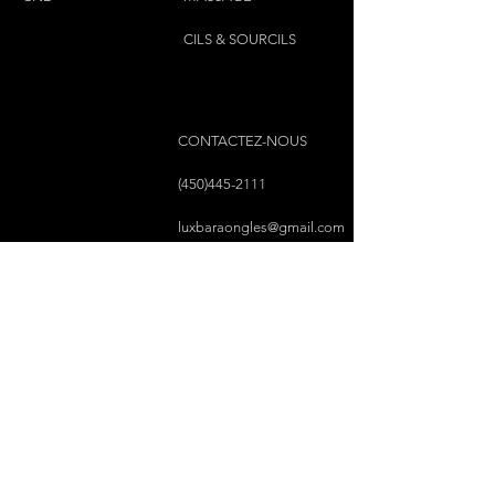
CILS & SOURCILS
CONTACTEZ-NOUS
(450)445-2111
luxbaraongles@gmail.com
COPYRIGHT © 2023 PAR LUX BAR À ONGLES &
ESTHÉTIQUE TOUS DROITS RÉSERVÉS