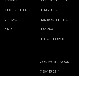
LAMBERT
ÉPILATION LASER
COLORESCIEN
CE
CIRE/SUCRE
GEHWOL
MICRONEEDLING
CND
MASSAGE
CILS & SOURCILS
CONTACTEZ-NOUS
(450)445-2111
luxbaraongles@gmail.com
COPYRIGHT © 2023 PAR LUX BAR À ONGLES &
ESTHÉTIQUE TOUS DROITS RÉSERVÉS