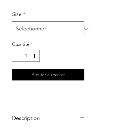
Size
*
Quantité
*
Ajouter au panier
Description
La quintessence des bijoux