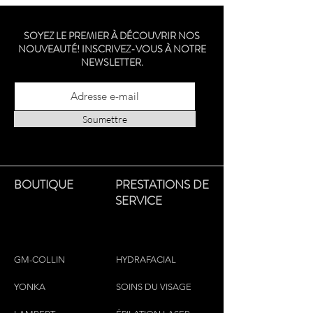
minimalistes est un incontournable
intemporel pour toute collection
SOYEZ LE PREMIER À DÉCOUVRIR NOS
personnelle.
NOUVEAUTÉ! INSCRIVEZ-VOUS À NOTRE
Argent sterling - Fabriqué à Montréal
NEWSLETTER.
Soumettre
BOUTIQUE
PRESTATIONS DE
SERVICE
GM-COLLIN
HYDRAFACIAL
YONKA
SOINS DU VISAGE