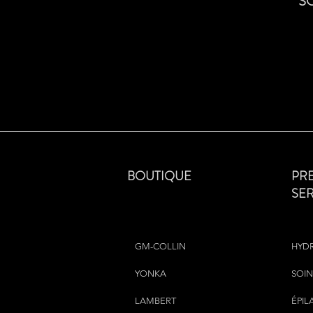
S
BOUTIQUE
PR
SE
GM-COLLIN
HYD
YONKA
SOIN
LAMBERT
ÉPIL