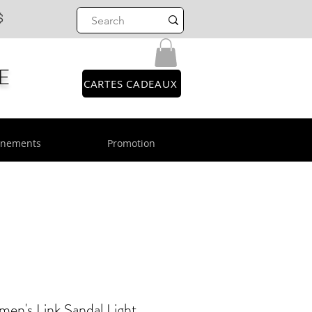
$
E
CARTES CADEAUX
énements
Promotion
's Link Sandal Light