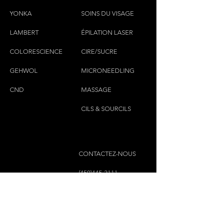
YONKA
SOINS DU VISAGE
LAMBERT
ÉPILATION LASER
COLORESCIEN
CE
CIRE/SUCRE
GEHWOL
MICRONEEDLING
CND
MASSAGE
CILS & SOURCILS
CONTACTEZ-NOUS
(450)445-2111
luxbaraongles@gmail.com