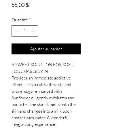
Prix
56,00 $
Quantité
*
Ajouter au panier
A SWEET SOLUTION FOR SOFT,
TOUCHABLE SKIN
Provides an immediate addictive
effect! This scrub with white and
brown sugar enhanced with
Sunflower oil gently exfoliates and
nourishes the skin. It melts onto the
skin and changes into a milk upon
contact with water. A wonderful
invigorating experience.