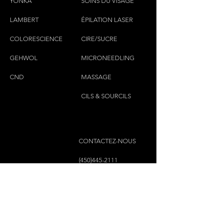
YONKA
SOINS DU VISAGE
LAMBERT
ÉPILATION LASER
COLORESCIEN
CE
CIRE/SUCRE
GEHWOL
MICRONEEDLING
CND
MASSAGE
CILS & SOURCILS
CONTACTEZ-NOUS
(450)445-2111
luxbaraongles@gmail.com
COPYRIGHT © 2023 PAR LUX BAR À ONGLES &