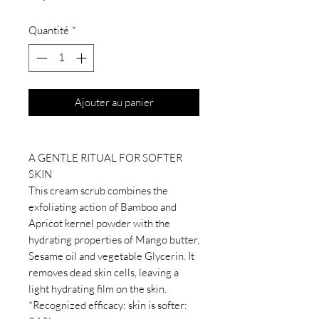
Quantité
*
Ajouter au panier
A GENTLE RITUAL FOR SOFTER
SKIN
This cream scrub combines the
exfoliating action of Bamboo and
Apricot kernel powder with the
hydrating properties of Mango butter,
Sesame oil and vegetable Glycerin. It
removes dead skin cells, leaving a
light hydrating film on the skin.
*Recognized efficacy: skin is softer: