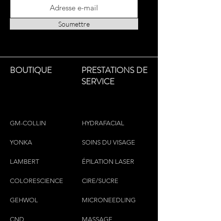
fongiques grâce à l'ingrédient actif
chloroxylénol. Les principes actifs de
Soumettre
la crème préviennent les odeurs, les
mycoses et les sensations de
démangeaisons entre les orteils. Il
guérit et calme également les pieds
BOUTIQUE
PRESTATIONS DE
brûlés dès son application. Cette
SERVICE
crème convient également aux
diabétiques. A appliquer tous les jours
sur les pieds et entre les orteils.
GM-COLLIN
HYDRAFACIAL
YONKA
SOINS DU VISAGE
LAMBERT
ÉPILATION LASER
COLORESCIEN
CE
CIRE/SUCRE
GEHWOL
MICRONEEDLING
CND
MASSAGE