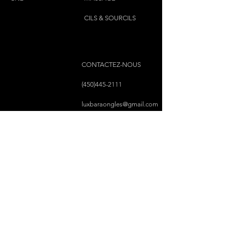
CILS & SOURCILS
CONTACTEZ-NOUS
(450)445-2111
luxbaraongles@gmail.com
COPYRIGHT © 2023 PAR LUX BAR À ONGLES &
ESTHÉTIQUE TOUS DROITS RÉSERVÉS