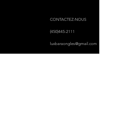
CONTACTEZ-NOUS
(450)445-2111
luxbaraongles@gmail.com
COPYRIGHT © 2023 PAR LUX BAR À ONGLES &
ESTHÉTIQUE TOUS DROITS RÉSERVÉS