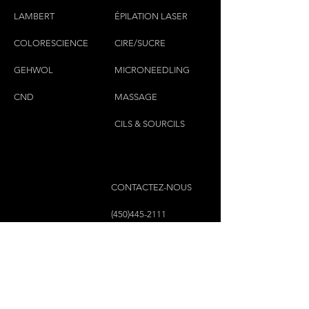
LAMBERT
ÉPILATION LASER
COLORESCIEN
CE
CIRE/SUCRE
GEHWOL
MICRONEEDLING
CND
MASSAGE
CILS & SOURCILS
CONTACTEZ-NOUS
(450)445-2111
luxbaraongles@gmail.com
COPYRIGHT © 2023 PAR LUX BAR À ONGLES &
ESTHÉTIQUE TOUS DROITS RÉSERVÉS