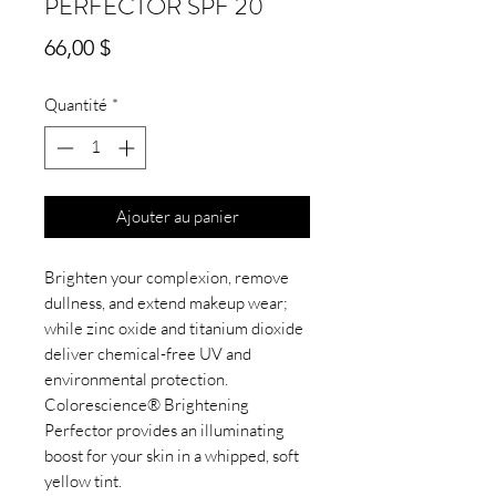
PERFECTOR SPF 20
Prix
66,00 $
Quantité
*
Ajouter au panier
Brighten your complexion, remove
dullness, and extend makeup wear;
while zinc oxide and titanium dioxide
deliver chemical-free UV and
environmental protection.
Colorescience® Brightening
Perfector provides an illuminating
boost for your skin in a whipped, soft
yellow tint.