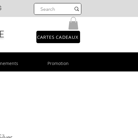
$
E
CARTES CADEAUX
énements
Promotion
Silver