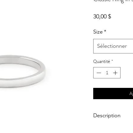
Prix
30,00 $
Size
*
Sélectionner
Quantité
*
A
Description
The epitome of minima