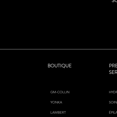
S
BOUTIQUE
PR
SE
GM-COLLIN
HYD
YONKA
SOIN
LAMBERT
ÉPIL