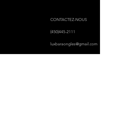
CONTACTEZ-NOUS
(450)445-2111
luxbaraongles@gmail.com
COPYRIGHT © 2023 PAR LUX BAR À ONGLES &
ESTHÉTIQUE TOUS DROITS RÉSERVÉS