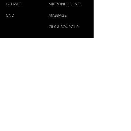
Pour les adultes de 19 ans et plus.
GEHWOL
MICRONEEDLING
CND
MASSAGE
CILS & SOURCILS
CONTACTEZ-NOUS
(450)445-2111
luxbaraongles@gmail.com
COPYRIGHT © 2023 PAR LUX BAR À ONGLES &
ESTHÉTIQUE TOUS DROITS RÉSERVÉS