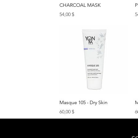
Aperçu rapide
CHARCOAL MASK
P
Prix
P
54,00 $
5
Aperçu rapide
Masque 105 - Dry Skin
M
Prix
P
60,00 $
6