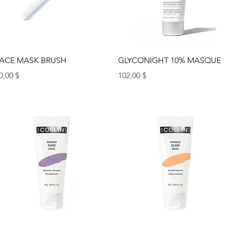
Aperçu rapide
Aperçu rapide
ACE MASK BRUSH
GLYCONIGHT 10% MASQUE
rix
Prix
0,00 $
102,00 $