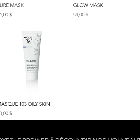
Aperçu rapide
Aperçu rapide
URE MASK
GLOW MASK
rix
Prix
4,00 $
54,00 $
Aperçu rapide
ASQUE 103 OILY SKIN
rix
0,00 $