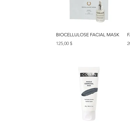
Aperçu rapide
BIOCELLULOSE FACIAL MASK
F
Prix
P
125,00 $
2