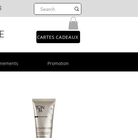
$
E
CARTES CADEAUX
énements
Promotion