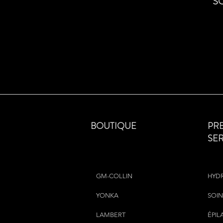
S
BOUTIQUE
PR
SE
GM-COLLIN
HYD
YONKA
SOIN
LAMBERT
ÉPIL