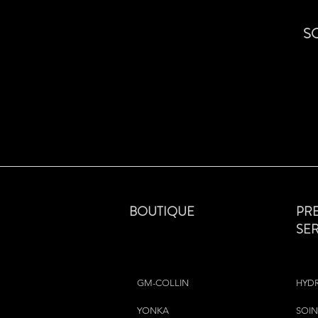
S
BOUTIQUE
PR
SE
GM-COLLIN
HYD
YONKA
SOIN