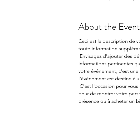
About the Event
Ceci est la description de 
toute information supplémen
 Envisagez d'ajouter des détails tels que ce qui est à l'ordre du jour, les vêtements spéciaux recommandés et d'autres 
informations pertinentes qui
votre événement, c'est une 
l'événement est destiné à un
 C'est l'occasion pour vous de susciter l'enthousiasme des gens à l'idée d'assister à votre événement, alors n'ayez pas 
peur de montrer votre person
présence ou à acheter un bil