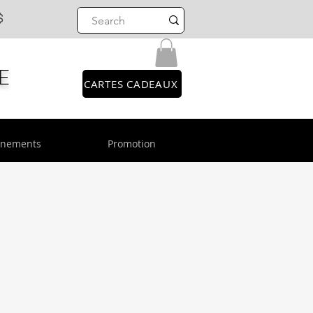
$
E
CARTES CADEAUX
énements
Promotion